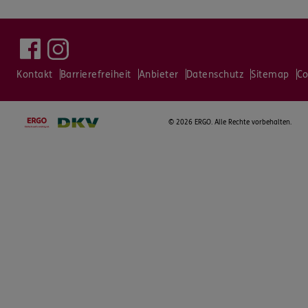
Kontakt
Barrierefreiheit
Anbieter
Datenschutz
Sitemap
Co
©
2026 ERGO. Alle Rechte vorbehalten.