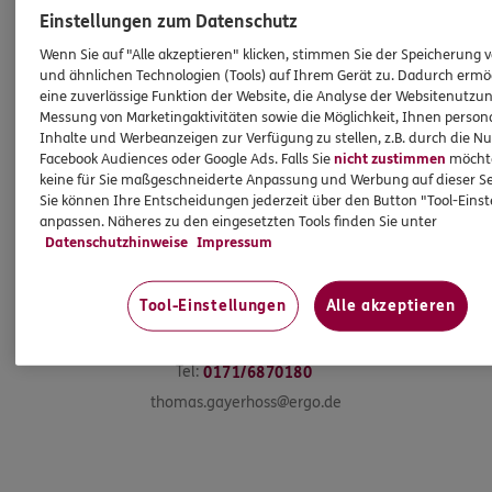
Einstellungen zum Datenschutz
Wenn Sie auf "Alle akzeptieren" klicken, stimmen Sie der Speicherung 
und ähnlichen Technologien (Tools) auf Ihrem Gerät zu. Dadurch ermö
eine zuverlässige Funktion der Website, die Analyse der Websitenutzun
Messung von Marketingaktivitäten sowie die Möglichkeit, Ihnen persona
Inhalte und Werbeanzeigen zur Verfügung zu stellen, z.B. durch die N
Facebook Audiences oder Google Ads. Falls Sie
nicht zustimmen
möchten
keine für Sie maßgeschneiderte Anpassung und Werbung auf dieser Se
Sie können Ihre Entscheidungen jederzeit über den Button "Tool-Eins
anpassen. Näheres zu den eingesetzten Tools finden Sie unter
Datenschutzhinweise
Impressum
Thomas
Gayerhoß
Subdirektor
Tool-Einstellungen
Alle akzeptieren
Tel:
0171/6870180
thomas.gayerhoss@ergo.de