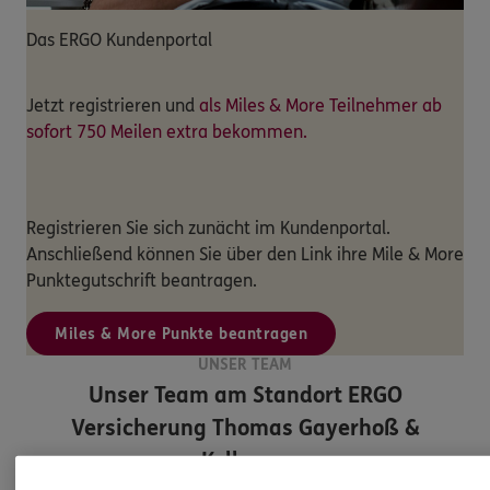
Das ERGO Kundenportal
Jetzt registrieren und
als Miles & More Teilnehmer ab
sofort 750 Meilen extra bekommen.
Registrieren Sie sich zunächt im Kundenportal.
Anschließend können Sie über den Link ihre Mile & More
Punktegutschrift beantragen.
Miles & More Punkte beantragen
UNSER TEAM
Unser Team am Standort
ERGO
Versicherung Thomas Gayerhoß &
Kollegen