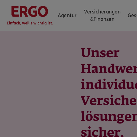
Versicherungen
Agentur
Ges
&
Finanzen
Unser
Handwer
individu
Versich
lösungen
sicher,