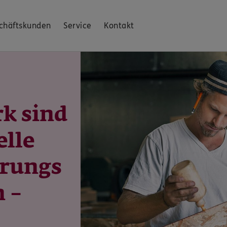
chäftskunden
Service
Kontakt
k sind
elle
erungs
 –