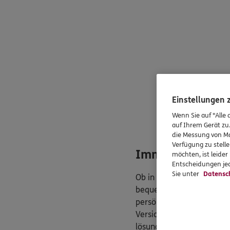
Einstellungen
Wenn Sie auf "Alle 
auf Ihrem Gerät zu
die Messung von Ma
Verfügung zu stelle
Immer persönlich
möchten, ist leide
Entscheidungen jed
Sie unter
Datensc
Ob in unserer Agentur, v
bequem telefonisch – bei
persönlichen und professi
Versicherungsfragen werd
lösungsorientiert behande