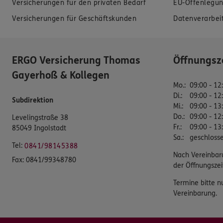
Versicherungen für den privaten Bedarf
EU-Offenlegun
Versicherungen für Geschäftskunden
Datenverarbei
ERGO Versicherung Thomas
Öffnungsz
Gayerhoß & Kollegen
Mo.
:
09:00 - 12
Di.
:
09:00 - 12
Subdirektion
Mi.
:
09:00 - 13
Do.
:
09:00 - 12
Levelingstraße 38
Fr.
:
09:00 - 13
85049 Ingolstadt
Sa.
:
geschloss
Tel:
0841/98145388
Nach Vereinbar
Fax:
0841/99348780
der Öffnungszei
Termine bitte n
Vereinbarung.