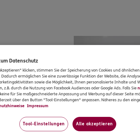
 zum Datenschutz
akzeptieren" klicken, stimmen Sie der Speicherung von Cookies und ähnlichen
. Dadurch ermöglichen Sie eine zuverlässige Funktion der Website, die Analy
rketingaktivitäten sowie die Möglichkeit, Ihnen personalisierte Inhalte und
n, z.B. durch die Nutzung von Facebook Audiences oder Google Ads. Falls Sie
n
 für Sie da
r keine für Sie maßgeschneiderte Anpassung und Werbung auf dieser Seite mö
erzeit über den Button "Tool-Einstellungen" anpassen. Näheres zu den einge
hutzhinweise
Impressum
ia Online-Beratung oder ganz
 mir erhalten Sie immer einen
onellen Service. Ihre
Tool-Einstellungen
Alle akzeptieren
en individuell und
lt, damit Sie optimal