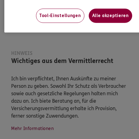
Jetzt informieren
Tool-Einstellungen
Alle akzeptieren
HINWEIS
Wichtiges aus dem Vermittlerrecht
Ich bin verpflichtet, Ihnen Auskünfte zu meiner
Person zu geben. Sowohl Ihr Schutz als Verbraucher
sowie auch gesetzliche Regelungen halten mich
dazu an. Ich biete Beratung an, für die
Versicherungsvermittlung erhalte ich Provision,
ferner sonstige Zuwendungen.
Mehr Informationen