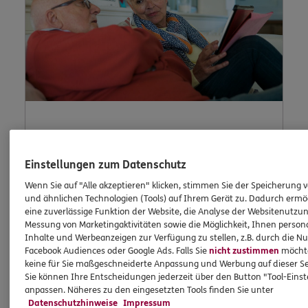
Lob und
Einstellungen zum Datenschutz
Beschwerde
Wenn Sie auf "Alle akzeptieren" klicken, stimmen Sie der Speicherung 
und ähnlichen Technologien (Tools) auf Ihrem Gerät zu. Dadurch ermö
eine zuverlässige Funktion der Website, die Analyse der Websitenutzun
Messung von Marketingaktivitäten sowie die Möglichkeit, Ihnen persona
Waren Sie unzufrieden mit uns oder möchten
Inhalte und Werbeanzeigen zur Verfügung zu stellen, z.B. durch die N
Facebook Audiences oder Google Ads. Falls Sie
nicht zustimmen
möchten
Sie uns loben? Dann können Sie uns Ihre
keine für Sie maßgeschneiderte Anpassung und Werbung auf dieser Se
Meinung hier mitteilen.
Sie können Ihre Entscheidungen jederzeit über den Button "Tool-Eins
anpassen. Näheres zu den eingesetzten Tools finden Sie unter
Datenschutzhinweise
Impressum